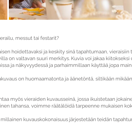
erailu, messut tai festarit?
en hoidettavaksi ja keskity sinä tapahtumaan, vieraisiin t
a on valtavan suuri merkitys. Kuvia voi jakaa kiitokseksi o
ssa ja näkyvyydessä ja parhaimmillaan käyttää jopa main
vaus on huomaamatonta ja äänetöntä, siltikään mikään 
aa myös vieraiden kuvausseinä, jossa ikuistetaan jokaine
lainen tahansa, voimme räätälöidä tarpeenne mukaisen ko
n millainen kuvauskokonaisuus järjestetään teidän tapaht