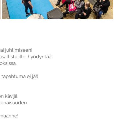
ai juhlimiseen!
sallistujille, hyödyntää
oksissa.
tapahtuma ei jää
n kävijä.
konaisuuden.
umaanne!