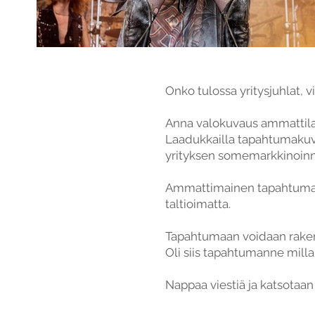
Onko tulossa yritysjuhlat, vi
Anna valokuvaus ammattilais
Laadukkailla tapahtumakuvill
yrityksen somemarkkinoinni
Ammattimainen tapahtumaku
taltioimatta.
Tapahtumaan voidaan rakent
Oli siis tapahtumanne mil
Nappaa viestiä ja katsotaa